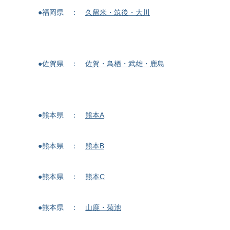
●福岡県 ：
久留米・筑後・大川
●佐賀県 ：
佐賀・鳥栖・武雄・鹿島
●熊本県 ：
熊本A
●熊本県 ：
熊本B
●熊本県 ：
熊本C
●熊本県 ：
山鹿・菊池