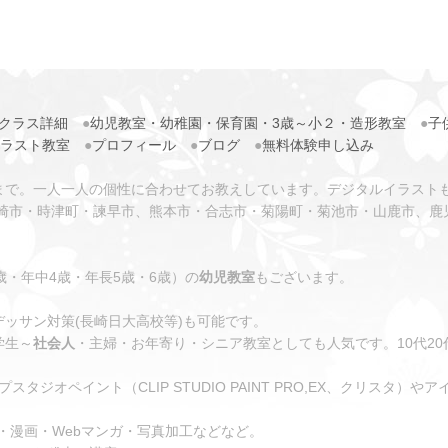
クラス詳細
●
幼児教室・幼稚園・保育園・3歳～小２・造形教室
●
子
イラスト教室
●
プロフィール
●
ブログ
●
無料体験申し込み
まで。一人一人の個性に合わせてお教えしています。デジタルイラスト
崎市・時津町・諫早市、熊本市・合志市・菊陽町・菊池市・山鹿市、鹿
歳・年中4歳・年長5歳・6歳）の
幼児教室
もございます。
デッサン対策(長崎日大高校等)も可能です。
学生～
社会人
・主婦・お年寄り・シニア教室としても人気です。10代20代3
ジオペイント（CLIP STUDIO PAINT PRO,EX、クリスタ）やアイビスペ
・漫画・Webマンガ・写真加工などなど。