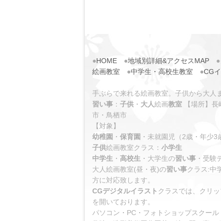
●
HOME
●
地域別詳細&アクセスMAP
●
絵画教室
●
中学生・高校生教室
●
CG
手ぶらで来れる絵画教室。子供から大人
習い事
：
子供
・
大人
絵画
教室
【場所】長
市・鳥栖市
【対象】
幼稚園
・
保育園
・未就園児（2歳・年少3
子供
絵画教室クラス：
小学生
中学生
・
高校生
・大学生の
習い事
・受験
大人絵画教室(昼・夜)の
習い事
クラス:中
方に対応致します。
CG
デジタルイラスト
クラスでは、クリップスタ
を開いております。
パソコン・PC・フォトショップスクール