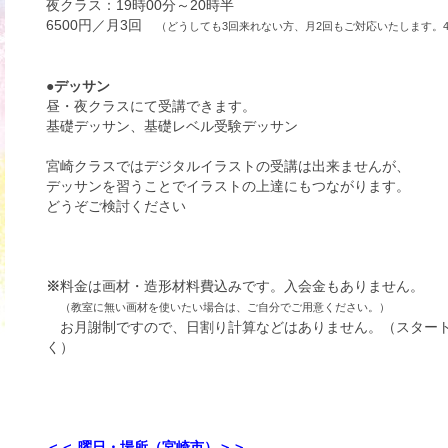
夜クラス：19時00分～20時半
6500円／月3回
（どうしても3回来れない方、月2回もご対応いたします。4
●
デッサン
昼・夜クラスにて受講できます。
基礎デッサン、基礎レベル受験デッサン
宮崎クラスではデジタルイラストの受講は出来ませんが、
デッサンを習うことでイラストの上達にもつながります。
どうぞご検討ください
※
料金は画材・造形材料費込みです。入会金もありません。
（教室に無い画材を使いたい場合は、ご自分でご用意ください。）
お月謝制ですので、日割り計算などはありません。（スター
く）
＜＜ 曜日・場所（
宮崎市
）＞＞