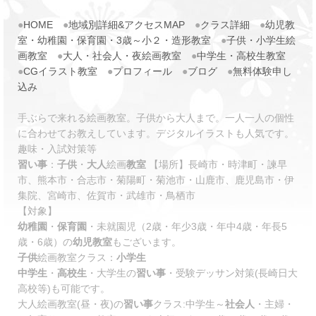
●
HOME
●
地域別詳細&アクセスMAP
●
クラス詳細
●
幼児教
室・幼稚園・保育園・3歳～小２・造形教室
●
子供・小学生絵
画教室
●
大人・社会人・夜絵画教室
●
中学生・高校生教室
●
CGイラスト教室
●
プロフィール
●
ブログ
●
無料体験申し
込み
手ぶらで来れる絵画教室。子供から大人まで。一人一人の個性
に合わせてお教えしています。デジタルイラストも人気です。
趣味・入試対策等
習い事
：
子供
・
大人
絵画
教室
【場所】長崎市・時津町・諫早
市、熊本市・合志市・菊陽町・菊池市・山鹿市、鹿児島市・伊
集院、宮崎市、佐賀市・武雄市・鳥栖市
【対象】
幼稚園
・
保育園
・未就園児（2歳・年少3歳・年中4歳・年長5
歳・6歳）の
幼児教室
もございます。
子供
絵画教室クラス：
小学生
中学生
・
高校生
・大学生の
習い事
・受験デッサン対策(長崎日大
高校等)も可能です。
大人絵画教室(昼・夜)の
習い事
クラス:中学生～
社会人
・主婦・