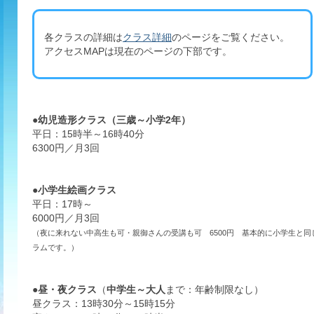
各クラスの詳細は
クラス詳細
のページをご覧ください。
アクセスMAPは現在のページの下部です。
●
幼児造形
クラス（三歳～小学2年）
平日：15時半～16時40分
6300円／月3回
●
小学生絵画
クラス
平日：17時～
6000円／月3回
（夜に来れない中高生も可・親御さんの受講も可 6500円 基本的に小学生と同
ラムです。）
●
昼・夜クラス
（
中学生
～
大人
まで：年齢制限なし）
昼クラス：13時30分～15時15分