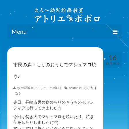
Menu
home
16
クラス詳細
12月 2015
市民の森・もりのおうちでマシュマロ焼
地域別詳細＆アクセス
き♪
講師
by
絵画教室アトリエ・ポポロ
|
posted in:
その他
|
ブログ
0
先日、長崎市民の森のもりのおうちのボラン
お申し込み
ティアに行ってきました☆
今回は焚き火でマシュマロを焼いたり、焼き
芋をしたりしました♪(^^)
マシュマロは焼くととろとろになってとって