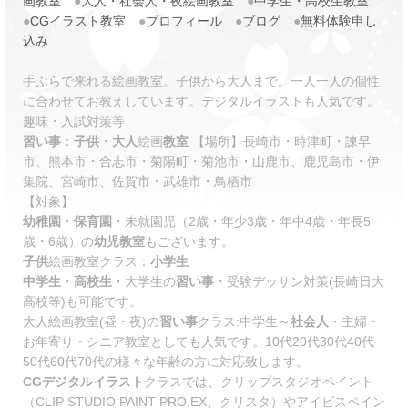
画教室
●
大人・社会人・夜絵画教室
●
中学生・高校生教室
●
CGイラスト教室
●
プロフィール
●
ブログ
●
無料体験申し
込み
手ぶらで来れる絵画教室。子供から大人まで。一人一人の個性
に合わせてお教えしています。デジタルイラストも人気です。
趣味・入試対策等
習い事
：
子供
・
大人
絵画
教室
【場所】長崎市・時津町・諫早
市、熊本市・合志市・菊陽町・菊池市・山鹿市、鹿児島市・伊
集院、宮崎市、佐賀市・武雄市・鳥栖市
【対象】
幼稚園
・
保育園
・未就園児（2歳・年少3歳・年中4歳・年長5
歳・6歳）の
幼児教室
もございます。
子供
絵画教室クラス：
小学生
中学生
・
高校生
・大学生の
習い事
・受験デッサン対策(長崎日大
高校等)も可能です。
大人絵画教室(昼・夜)の
習い事
クラス:中学生～
社会人
・主婦・
お年寄り・シニア教室としても人気です。10代20代30代40代
50代60代70代の様々な年齢の方に対応致します。
CG
デジタルイラスト
クラスでは、クリップスタジオペイント
（CLIP STUDIO PAINT PRO,EX、クリスタ）やアイビスペイン