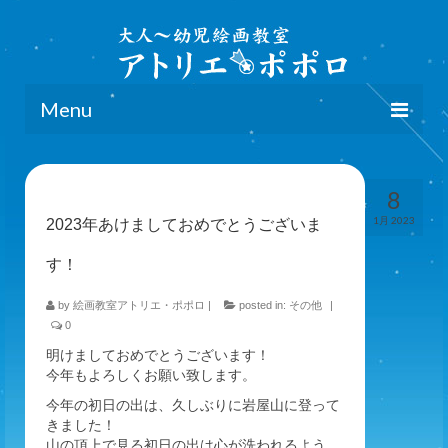
Menu
home
8
クラス詳細
1月 2023
2023年あけましておめでとうございま
地域別詳細＆アクセス
す！
講師
by
絵画教室アトリエ・ポポロ
|
posted in:
その他
|
ブログ
0
明けましておめでとうございます！
お申し込み
今年もよろしくお願い致します。
今年の初日の出は、久しぶりに岩屋山に登って
きました！
山の頂上で見る初日の出は心が洗われるよう