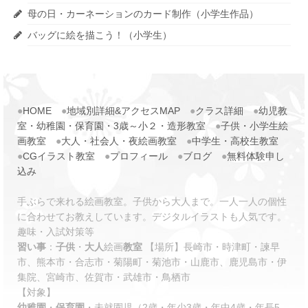
母の日・カーネーションのカード制作（小学生作品）
バッグに絵を描こう！（小学生）
●
HOME
●
地域別詳細&アクセスMAP
●
クラス詳細
●
幼児教
室・幼稚園・保育園・3歳～小２・造形教室
●
子供・小学生絵
画教室
●
大人・社会人・夜絵画教室
●
中学生・高校生教室
●
CGイラスト教室
●
プロフィール
●
ブログ
●
無料体験申し
込み
手ぶらで来れる絵画教室。子供から大人まで。一人一人の個性
に合わせてお教えしています。デジタルイラストも人気です。
趣味・入試対策等
習い事
：
子供
・
大人
絵画
教室
【場所】長崎市・時津町・諫早
市、熊本市・合志市・菊陽町・菊池市・山鹿市、鹿児島市・伊
集院、宮崎市、佐賀市・武雄市・鳥栖市
【対象】
幼稚園
・
保育園
・未就園児（2歳・年少3歳・年中4歳・年長5